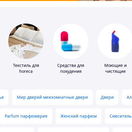
ры
Текстиль для
Средства для
Моющие и
horeca
похудения
чистящие
средства
ье
Мир дверей межкомнатные двери
Двери
Ал
Parfum парфюмерия
Женский парфюм
Смеситель