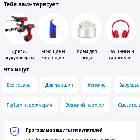
Тебя заинтересует
Дрели,
Моющие и
Крем для
Наушники и
шуруповерты
чистящие
лица
гарнитуры
средства
Что ищут
Все товары
Для женщин
Женские
Здоровье
Parfum парфюмерия
Женский парфюм
Смесител
Программа защиты покупателей
satu.kz
предоставляет защиту покупок до